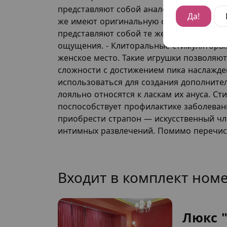
представляют собой аналоги настоящего
Да!
же имеют оригинальную форму. Второй в
представляют собой те же фаллоимитато
ощущения. - Клиторальные стимуляторы.
женское место. Такие игрушки позволяю
сложности с достижением пика наслажден
использоваться для создания дополнит
лояльно относятся к ласкам их ануса. С
поспособствует профилактике заболеван
приобрести страпон — искусственный чле
интимных развлечений. Помимо перечисл
Входит в комплект ном
Люкс 