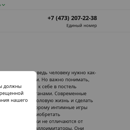
»
+7 (473) 207-22-38
Единый номер
но ничего нет, ведь человеку нужно как-
 для мастурбации. Но важно понимать,
мы должны
ут смело брать к себе в постель
прещенной
кта половыми органами. Современные
жания нашего
знообразие в половую жизнь и сделать
, благодаря которому интимные игры
 смело можно приобретать
ями практически не отличаются от
им образом: - Фаллоимитаторы. Они