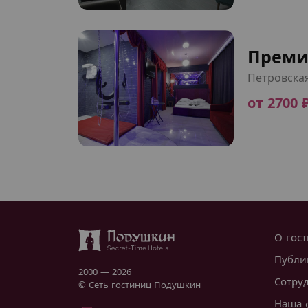
Преми
Петровска
от 2700 
О гос
Публи
2000 — 2026
Сотру
© Сеть гостиниц Подушкин
Наша 