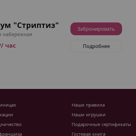
ум "Стриптиз"
Забронировать
я набережная
₽/ час
Подробнее
тиницах
Наши правила
кации
Наши игрушки
дничество
Подарочные сертификаты
франшиза
Гостевая книга