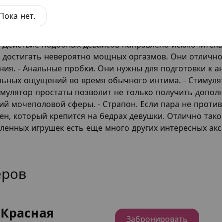
 мужского полового органа. Некоторые фаллосы сдела
Пока нет.
ариант понравится любительницам необычных девайсов
ры, но оснащенные дополнительными функциями. Речь 
 Действие подобных девайсов направлено исключитель
т достигать невероятно мощных оргазмов. Они отлично
ия. - Анальные пробки. Они нужны для подготовки к ан
ельных ощущений во время обычного интима. - Стимул
тимулятор простаты позволит не только получить допол
ий мочеполовой сферы. - Страпон. Если пара не проти
н, который крепится на бедрах девушки. Отлично тако
енных игрушек есть еще много других интересных акс
еров
"Красная
Забронировать