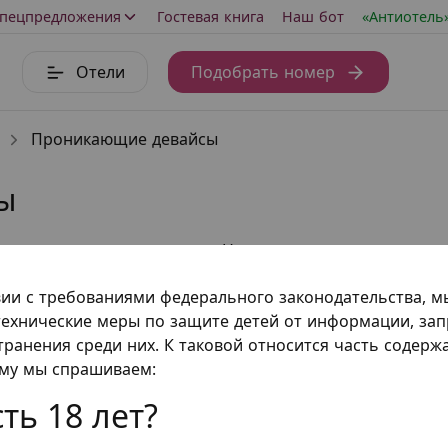
пецпредложения
Гостевая книга
Наш бот
«Антиотель
Отели
Подобрать номер
Проникающие девайсы
ы
телем реального партнера. Но плохого в этом совершен
оры, мастурбаторы, стимуляторы активно используются
вии с требованиями федерального законодательства, 
ько для развлечений в формате «соло». Пары также мог
ехнические меры по защите детей от информации, за
эффектным. Секс давно вышел за рамки простого конта
транения среди них. К таковой относится часть содер
чество проникающих девайсов, позволяющих внести ра
ому мы спрашиваем:
 пара непременно сможет подобрать для себя вариант
имеру, если хочется создать иллюзию секса втроем, то
ть 18 лет?
нимание на реалистичные модели, которые по ощущени
тегории проникающих секс-игрушек выглядят следующ