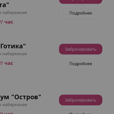
та"
я набережная
Подробнее
₽/ час
Готика"
Забронировать
я набережная
₽/ час
Подробнее
ум "Остров"
Забронировать
я набережная
₽/ час