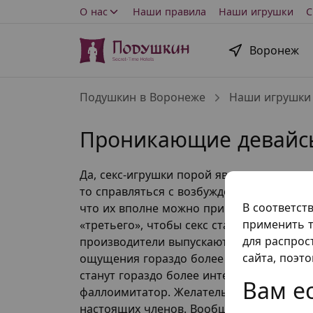
О нас
Наши правила
Наши игрушки
С
Воронеж
Подушкин в Воронеже
Наши игрушки
Проникающие девайс
Да, секс-игрушки порой являются замени
то справляться с возбуждением. Вибрат
В соответст
что их вполне можно применять и не тол
применить т
«третьего», чтобы секс стал еще более 
для распрос
производители выпускают большое коли
сайта, поэт
ощущения гораздо более яркими. Каждая
станут гораздо более интересными. К пр
Вам ес
фаллоимитатор. Желательно обратить в
настоящих членов. Вообще, основные ка