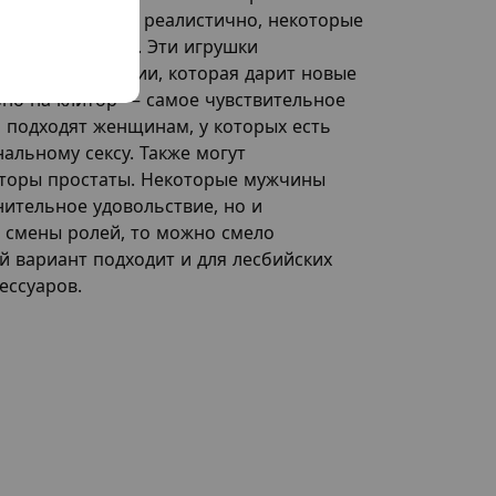
ны максимально реалистично, некоторые
. - Вибраторы. Эти игрушки
идет о вибрации, которая дарит новые
но на клитор — самое чувствительное
 подходят женщинам, у которых есть
альному сексу. Также могут
яторы простаты. Некоторые мужчины
нительное удовольствие, но и
в смены ролей, то можно смело
й вариант подходит и для лесбийских
ессуаров.