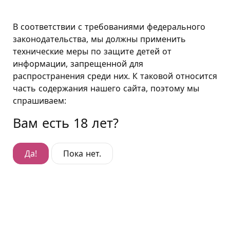
Воронеж
В соответствии с требованиями федерального
законодательства, мы должны применить
технические меры по защите детей от
Подушкин в Воронеже
информации, запрещенной для
распространения среди них. К таковой относится
Наши игрушки
часть содержания нашего сайта, поэтому мы
Секс на стиральной машине и в шкафу, на
спрашиваем:
подоконнике или на лестнице в парадном давно
Вам есть 18 лет?
канули в лету, как пережиток прошлого века. А так
хочется иногда попробовать новые позиции,
испытать необычные ощущения, удивить своей
Да!
Пока нет.
фантазией партнёра. Для этого вовсе не
обязательно покупать в секс-шопе громоздкие
предметы, а потом мучительно решать проблему их
хранения в скрытом от посторонних глаз укромном
месте. Мы предлагаем нашим гостям
воспользоваться мебелью для секса и