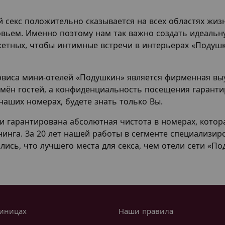
 секс положительно сказывается на всех областях жи
овьем. Именно поэтому нам так важно создать идеальн
жетных, чтобы интимные встречи в интерьерах «Подуш
иса мини-отелей «Подушкин» является фирменная выу
имён гостей, а конфиденциальность посещения гаранти
наших номерах, будете знать только Вы.
и гарантирована абсолютная чистота в номерах, котор
нинга. За 20 лет нашей работы в сегменте специализир
лись, что лучшего места для секса, чем отели сети «П
тиницах
Наши правила