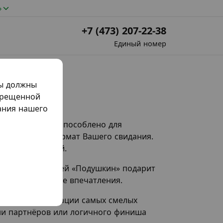
»
+7 (473) 207-22-38
Единый номер
мы должны
прещенной
жания нашего
. Здесь все приспособлено для
но не важен формат Вашего свидания.
нфиденциальной.
численных отелей «Подушкин» подарит
ие эмоциональные впечатления.
кой для реализации самых смелых
ни партнёров или логичного финиша