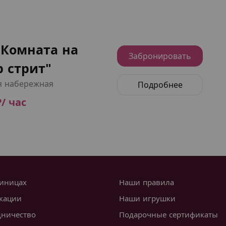
"Комната на
Забронировать
 стрит"
я набережная
Подробнее
₽/ час
тиницах
Наши правила
кации
Наши игрушки
дничество
Подарочные сертификаты