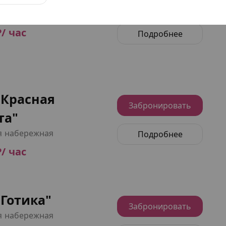
Забронировать
я набережная
₽/ час
Подробнее
"Красная
Забронировать
та"
я набережная
Подробнее
₽/ час
Готика"
Забронировать
я набережная