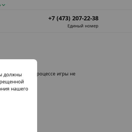
»
+7 (473) 207-22-38
Единый номер
. Последние в процессе игры не
мы должны
прещенной
жания нашего