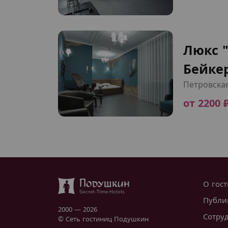
Люкс 
Бейкер
Петровска
от 2200 
О гос
Публи
2000 — 2026
Сотру
© Сеть гостиниц Подушкин