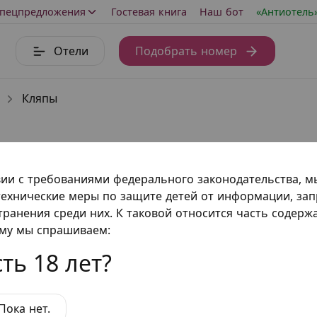
пецпредложения
Гостевая книга
Наш бот
«Антиотель
Отели
Подобрать номер
Кляпы
ков, шаров с дырочками для дыхания или с распорками
вии с требованиями федерального законодательства, 
 использовать его по усмотрению «господина».
ехнические меры по защите детей от информации, за
транения среди них. К таковой относится часть содер
ому мы спрашиваем:
еров
ть 18 лет?
Пока нет.
ум "Стриптиз"