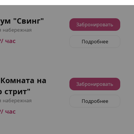
ум "Свинг"
Забронировать
я набережная
₽/ час
Подробнее
"Комната на
Забронировать
 стрит"
я набережная
Подробнее
₽/ час