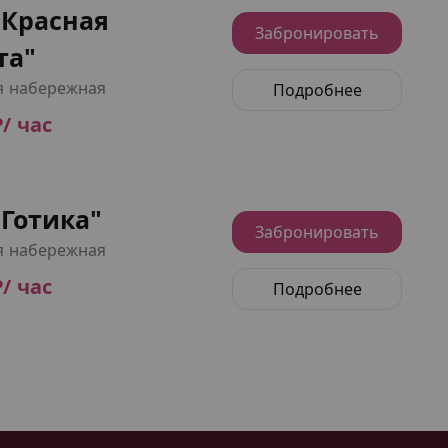
"Красная
Забронировать
та"
я набережная
Подробнее
₽/ час
Готика"
Забронировать
я набережная
₽/ час
Подробнее