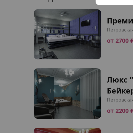
Преми
Петровска
от 2700 
Люкс 
Бейкер
Петровска
от 2200 