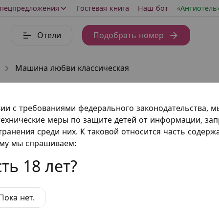
пецпредложения
Гостевая книга
Наш бот
«Антиотель
Отели
Подобрать номер
Машина любви классическая
ческая
вии с требованиями федерального законодательства, 
ехнические меры по защите детей от информации, за
 представляет собой насадку, закрепленную на платфо
транения среди них. К таковой относится часть содер
вать угол наклона, благодаря чему она подходит для 
ому мы спрашиваем:
авления позволяет устанавливать нужную интенсивнос
и, несомненным ее преимуществом является то, что мо
ть 18 лет?
Пока нет.
еров