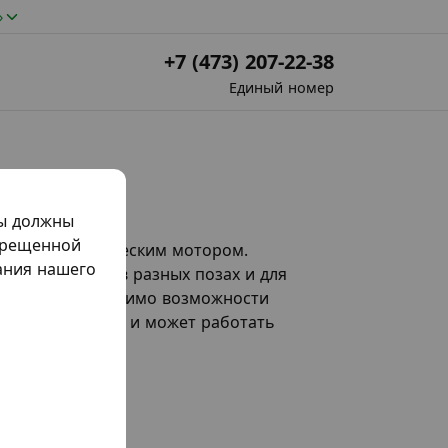
»
+7 (473) 207-22-38
Единый номер
мы должны
прещенной
рме с электрическим мотором.
жания нашего
использования в разных позах и для
ть фрикций. Помимо возможности
тор не «устает» и может работать