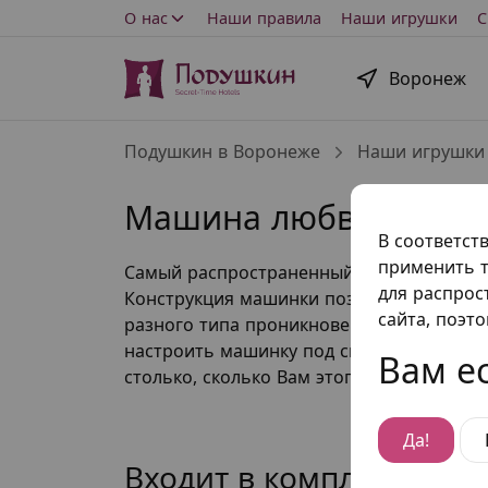
О нас
Наши правила
Наши игрушки
С
Воронеж
Подушкин в Воронеже
Наши игрушки
Машина любви класси
В соответст
применить т
Самый распространенный тип секс-машин
для распрос
Конструкция машинки позволяет регулиро
сайта, поэт
разного типа проникновений. Пульт упр
настроить машинку под свои потребност
Вам ес
столько, сколько Вам этого захочется.
Да!
Входит в комплект ном