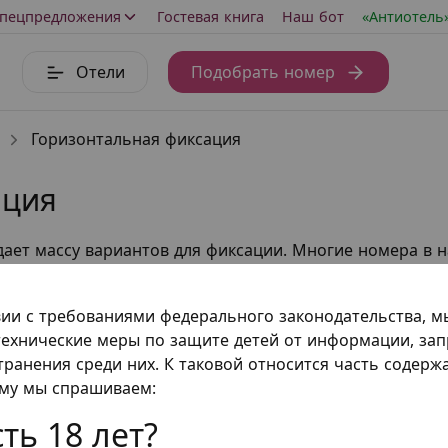
пецпредложения
Гостевая книга
Наш бот
«Антиотель
Отели
Подобрать номер
Горизонтальная фиксация
ация
дает массу вариантов для фиксации. Многие номера в
екта наручей и поножей, прикреплённых к кроватям ц
жи к изножью - и прекрасная функциональная фиксация
вии с требованиями федерального законодательства, 
ехнические меры по защите детей от информации, за
транения среди них. К таковой относится часть содер
еров
ому мы спрашиваем:
ть 18 лет?