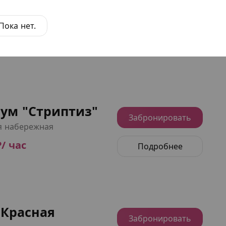
ум "Остров"
Забронировать
Пока нет.
я набережная
₽/ час
Подробнее
ум "Стриптиз"
Забронировать
я набережная
₽/ час
Подробнее
"Красная
Забронировать