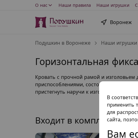
О нас
Наши правила
Наши игрушки
С
Воронеж
Подушкин в Воронеже
Наши игрушки
Горизонтальная фикс
Кровать с прочной рамой и изголовьем 
приспособлениями, состоящими из компл
пристегнуть наручи к изголовью, а поно
В соответст
применить т
для распрос
Входит в комплект ном
сайта, поэт
Вам ес