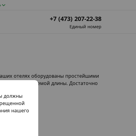
»
+7 (473) 207-22-38
Единый номер
 наших отелях оборудованы простейшими
епями регулируемой длины. Достаточно
 готова.
мы должны
прещенной
жания нашего