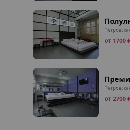
Полул
Петровска
от 1700 
Преми
Петровска
от 2700 