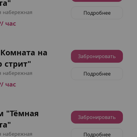
та"
я набережная
Подробнее
₽/ час
"Комната на
Забронировать
 стрит"
я набережная
Подробнее
₽/ час
м "Тёмная
Забронировать
та"
я набережная
Подробнее