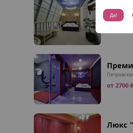
Преми
Да!
Петровска
от 2700 
Преми
Петровска
от 2700 
Люкс 